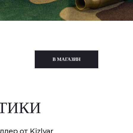
В МАГАЗИН
ТИКИ
лер от Kizlyar