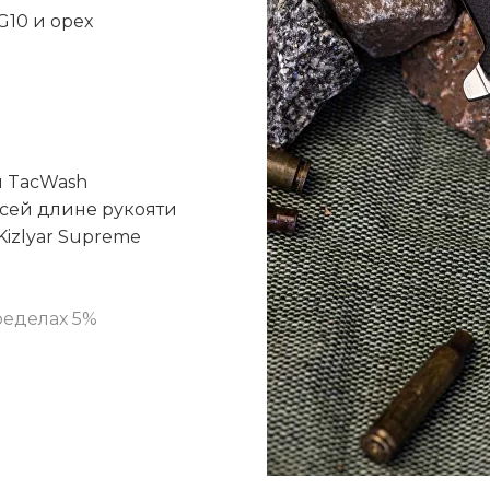
G10 и орех
и TacWash
всей длине рукояти
Kizlyar Supreme
ределах 5%