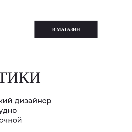
В МАГАЗИН
ТИКИ
кий дизайнер
рудно
точной