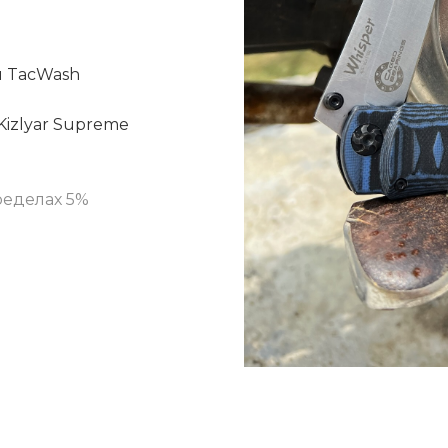
и TacWash
Kizlyar Supreme
ределах 5%